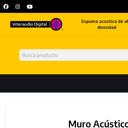
Espuma acustica de a
densidad
Muro Acústic