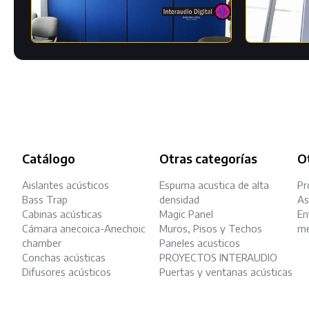
Catálogo
Otras categorías
Ot
Aislantes acústicos
Espuma acustica de alta
Pr
Bass Trap
densidad
As
Cabinas acústicas
Magic Panel
En
Cámara anecoica-Anechoic
Muros, Pisos y Techos
me
chamber
Paneles acusticos
Conchas acústicas
PROYECTOS INTERAUDIO
Difusores acústicos
Puertas y ventanas acústicas